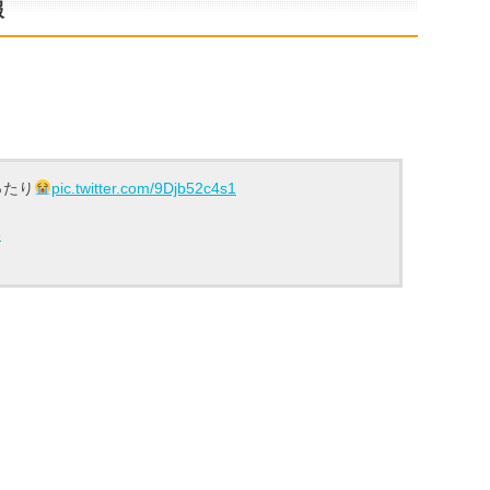
報
ったり
pic.twitter.com/9Djb52c4s1
8