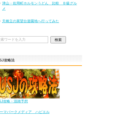
津山・佐用町ホルモンうどん 比較 Ｂ級グル
メ
天橋立の展望台遊園地へ行ってみた
SJ攻略法
SJ攻略・混雑予想
ーマパークメディア ハピエル