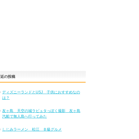
最近の投稿
ディズニーランドとUSJ 子供におすすめなの
は？
友ヶ島 天空の城ラピュタっぽく撮影 友ヶ島
汽船で無人島へ行ってみた
しじみラーメン 松江 Ｂ級グルメ