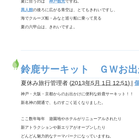
夏に合うのは
神戸観光
ですね。
異人館
の後ろに広がる青空は、とてもきれいですし、
海でクルーズ船・みなと巡り船に乗って見る
夏の六甲山は、きれいですよ。
鈴鹿サーキット ＧＷお出
夏休み旅行管理者
(
2013年5月 1日 12:51)
|
神戸・大阪・京都からのお出かけに便利な鈴鹿サーキット！！
新名神の開通で、ものすごく近くなりました。
ここ数年毎年 遊園地やホテルがリニューアルされたり
新アトラクションや新エリアがオープンしたり
どんどん魅力的なテーマパークになっていますね。