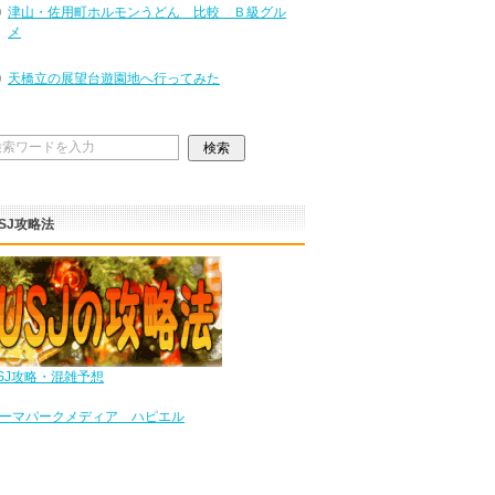
津山・佐用町ホルモンうどん 比較 Ｂ級グル
メ
天橋立の展望台遊園地へ行ってみた
SJ攻略法
SJ攻略・混雑予想
ーマパークメディア ハピエル