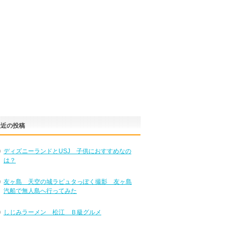
最近の投稿
ディズニーランドとUSJ 子供におすすめなの
は？
友ヶ島 天空の城ラピュタっぽく撮影 友ヶ島
汽船で無人島へ行ってみた
しじみラーメン 松江 Ｂ級グルメ