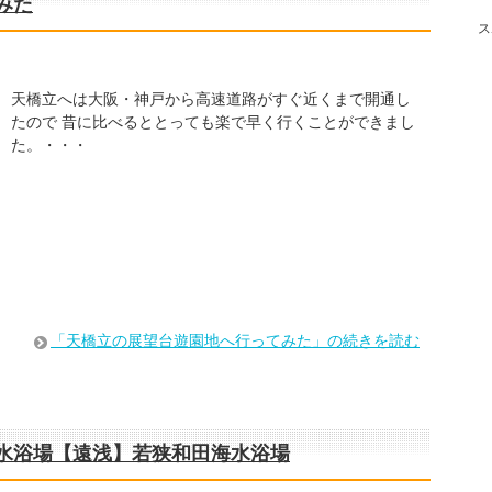
みた
ス
天橋立へは大阪・神戸から高速道路がすぐ近くまで開通し
たので 昔に比べるととっても楽で早く行くことができまし
た。・・・
「天橋立の展望台遊園地へ行ってみた」の続きを読む
水浴場【遠浅】若狭和田海水浴場