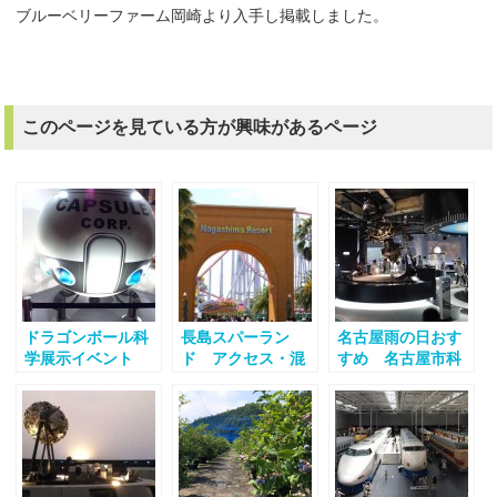
ブルーベリーファーム岡崎より入手し掲載しました。
このページを見ている方が興味があるページ
ドラゴンボール科
長島スパーラン
名古屋雨の日おす
学展示イベント
ド アクセス・混
すめ 名古屋市科
雑
学館