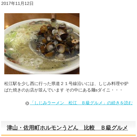
2017年11月12日
松江駅を少し西に行った県道２１号線沿いには、しじみ料理や炉
ばた焼きのお店が並んでいます その中にある麺sダイニ・・・
「しじみラーメン 松江 Ｂ級グルメ」の続きを読む
津山・佐用町ホルモンうどん 比較 Ｂ級グルメ